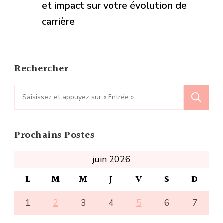
et impact sur votre évolution de
carrière
Rechercher
Recherche
pour
:
Prochains Postes
juin 2026
L
M
M
J
V
S
D
1
2
3
4
5
6
7