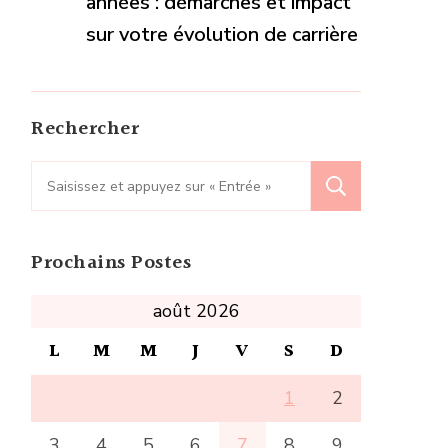
années : démarches et impact
sur votre évolution de carrière
Rechercher
Recherche
pour
:
Prochains Postes
août 2026
L
M
M
J
V
S
D
1
2
3
4
5
6
7
8
9